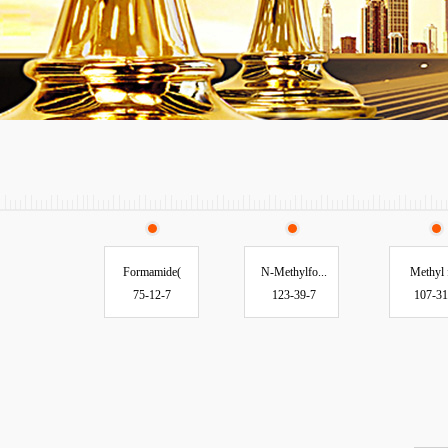
Formamide(
N-Methylfo...
Methyl 
75-12-7
123-39-7
107-31