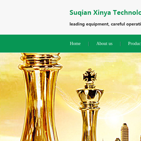
Home
About us
Produc