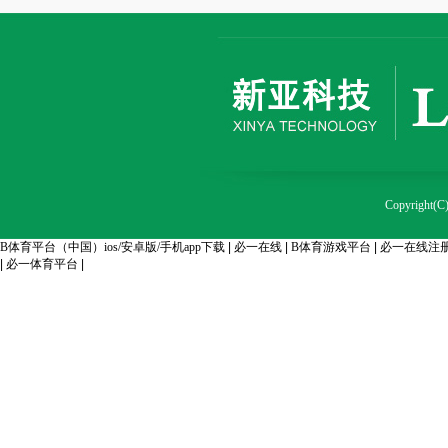
Copyright(C
B体育平台（中国）ios/安卓版/手机app下载
|
必一在线
|
B体育游戏平台
|
必一在线注
|
必一体育平台
|